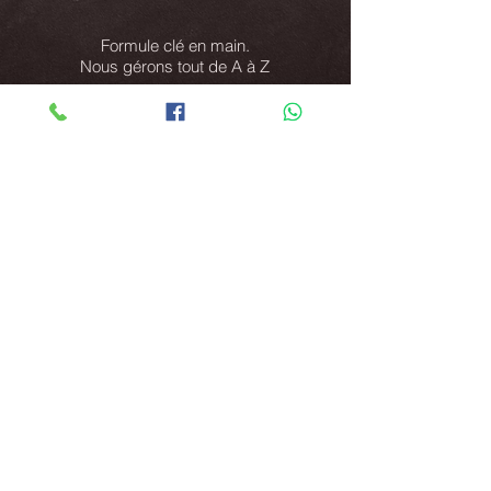
0 €
Formule clé en main.
Nous gérons tout de A à Z
Sélectionner
Double implantation
Canada / France
Un interlocuteur unique
en France