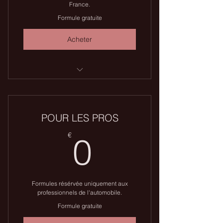
France.
Formule gratuite
Acheter
À partir de 1 750€
Aucune superposition
POUR LES PROS
Départ toutes les semaines
0€
€
0
Exemption de droits de douane et
TVA sous condition
Formules résérvée uniquement aux
professionnels de l'automobile.
Formule gratuite