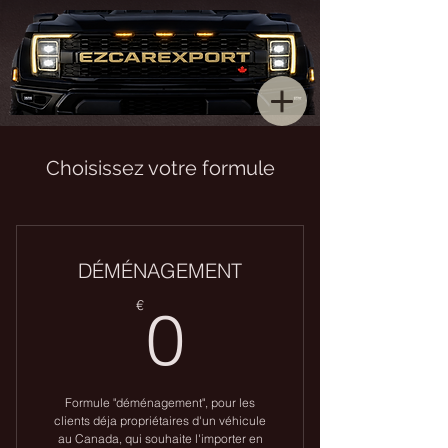
Choisissez votre formule
DÉMÉNAGEMENT
0€
€
0
Formule "déménagement", pour les
clients déja propriétaires d'un véhicule
au Canada, qui souhaite l'importer en